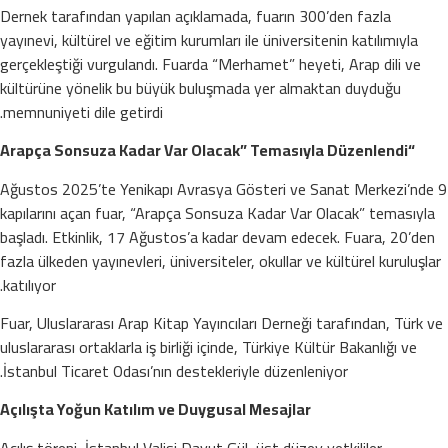
Dernek tarafından yapılan açıklamada, fuarın 300’den fazla
yayınevi, kültürel ve eğitim kurumları ile üniversitenin katılımıyla
gerçekleştiği vurgulandı. Fuarda “Merhamet” heyeti, Arap dili ve
kültürüne yönelik bu büyük buluşmada yer almaktan duyduğu
memnuniyeti dile getirdi.
“Arapça Sonsuza Kadar Var Olacak” Temasıyla Düzenlendi
9 Ağustos 2025’te Yenikapı Avrasya Gösteri ve Sanat Merkezi’nde
kapılarını açan fuar, “Arapça Sonsuza Kadar Var Olacak” temasıyla
başladı. Etkinlik, 17 Ağustos’a kadar devam edecek. Fuara, 20’den
fazla ülkeden yayınevleri, üniversiteler, okullar ve kültürel kuruluşlar
katılıyor.
Fuar, Uluslararası Arap Kitap Yayıncıları Derneği tarafından, Türk ve
uluslararası ortaklarla iş birliği içinde, Türkiye Kültür Bakanlığı ve
İstanbul Ticaret Odası’nın destekleriyle düzenleniyor.
Açılışta Yoğun Katılım ve Duygusal Mesajlar
Açılış töreni, İstanbul Valisi Davut Gül, üst düzey yetkililer,