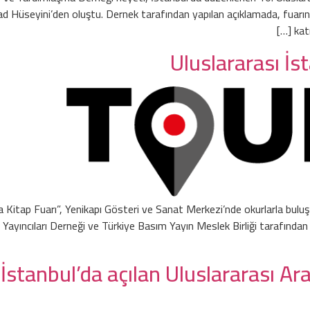
 Hüseyini’den oluştu. Dernek tarafından yapılan açıklamada, fuarın 3
kat
ça Kitap Fuarı”, Yenikapı Gösteri ve Sanat Merkezi’nde okurlarla bulu
Yayıncıları Derneği ve Türkiye Basım Yayın Meslek Birliği tarafından düz
İstanbul’da açılan Uluslararası Ar