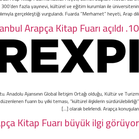
00’den fazla yayınevi, kültürel ve eğitim kurumları ile üniversitenin
ılımıyla gerçekleştiği vurgulandı. Fuarda “Merhamet” heyeti, Arap dili […]
10. Uluslararası İstanbul Arapça Kitap Fuarı açıldı
ştu. Anadolu Ajansının Global İletişim Ortağı olduğu, Kültür ve Turizm
enlenen fuarın bu yılki teması, “kültürel ilişkilerin sürdürülebilirliği”
olarak belirlendi. Arapça konuşulan […]
apça Kitap Fuarı büyük ilgi görüyor