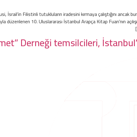
, İsrail’in Filistinli tutukluların iradesini kırmaya çalıştığını ancak b
a düzenlenen 10. Uluslararası İstanbul Arapça Kitap Fuarı’nın açılışında