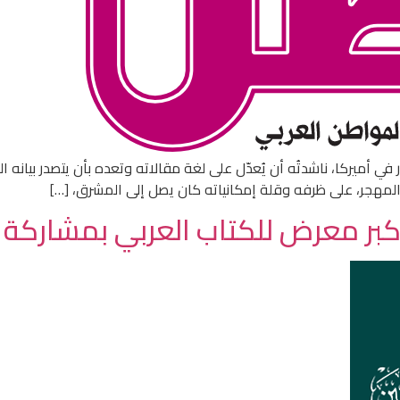
ي أميركا، ناشدتُه أن يُعدّل على لغة مقالاته وتعده بأن يتصدر بيانه
 المهجر، على ظرفه وقلة إمكانياته كان يصل إلى المشرق، […]
 للكتاب العربي بمشاركة 300 جهة من 20 دولة