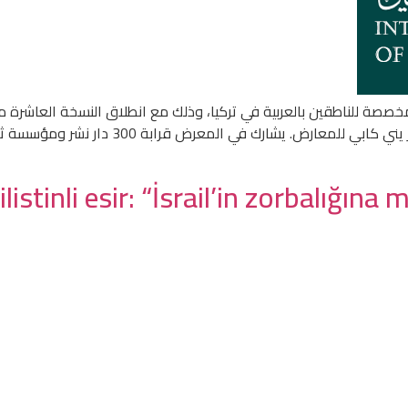
خصصة للناطقين بالعربية في تركيا، وذلك مع انطلاق النسخة العاشرة م
listinli esir: “İsrail’in zorbalığına 