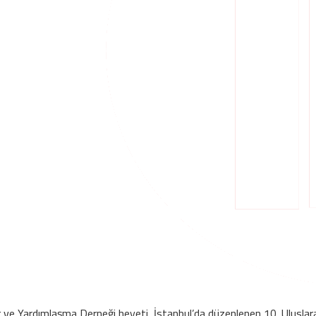
Yardımlaşma Derneği heyeti, İstanbul’da düzenlenen 10. Uluslararas