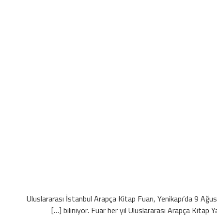
10. Uluslararası İstanbul Arapça Kitap Fuarı, Yenikapı’da 9 Ağ
biliniyor. Fuar her yıl Uluslararası Arapça Kitap Y