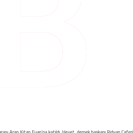
ı Arap Kitap Fuarı’na katıldı. Heyet, dernek başkanı Ridvan Caferi