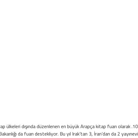
Arap ülkeleri dışında düzenlenen en büyük Arapça kitap fuarı olarak
nlığı da fuarı destekliyor. Bu yıl Irak’tan 3, İran’dan da 2 yayınevi […]