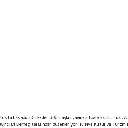
ustos’ta başladı. 30 ülkeden 300’ü aşkın yayınevi fuara katıldı. Fuar, 
ayıncıları Derneği tarafından düzenleniyor. Türkiye Kültür ve Turizm Baka