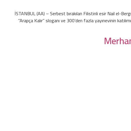
İSTANBUL (AA) – Serbest bırakılan Filistinli esir Nail el-Bergusi
“Arapça Kalır” sloganı ve 300’den fazla yayınevinin katılımıyl