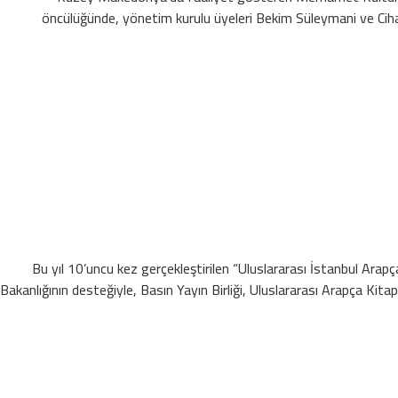
öncülüğünde, yönetim kurulu üyeleri Bekim Süleymani ve Cihad
Bu yıl 10’uncu kez gerçekleştirilen “Uluslararası İstanbul Arap
Bakanlığının desteğiyle, Basın Yayın Birliği, Uluslararası Arapça Kitap 