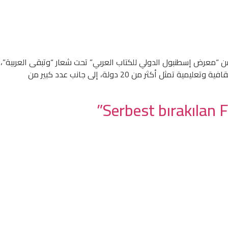
ن “معرض إسطنبول الدولي للكتاب العربي” تحت شعار “وتبقى العربية”،
في الفترة من 9 إلى 17 أغسطس/آب 2025، داخل صالة أوراسيا – مركز يني كابي للمعارض. يشارك في المعرض قرابة 300 دار نشر ومؤسسة ثقافية وتعليمية تمثل أكثر من 20 دولة، إلى جانب عدد كبير من
Serbest bırakılan Fi