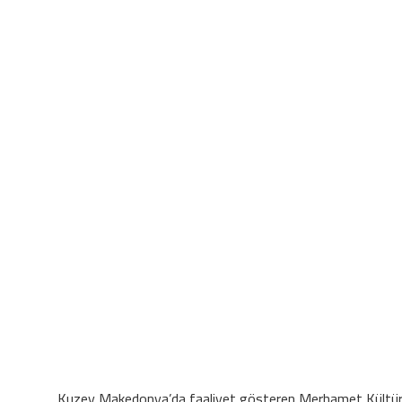
Kuzey Makedonya’da faaliyet gösteren Merhamet Kültür ve 