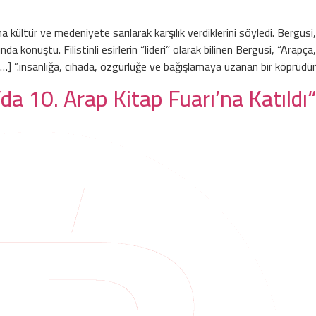
una kültür ve medeniyete sarılarak karşılık verdiklerini söyledi. Bergusi,
 konuştu. Filistinli esirlerin “lideri” olarak bilinen Bergusi, “Arapça,
insanlığa, cihada, özgürlüğe ve bağışlamaya uzanan bir köprüdür.” […]
“Merhamet” Derneği temsilcileri, İstanbul’da 10. Arap Kitap Fuarı’na Katıldı