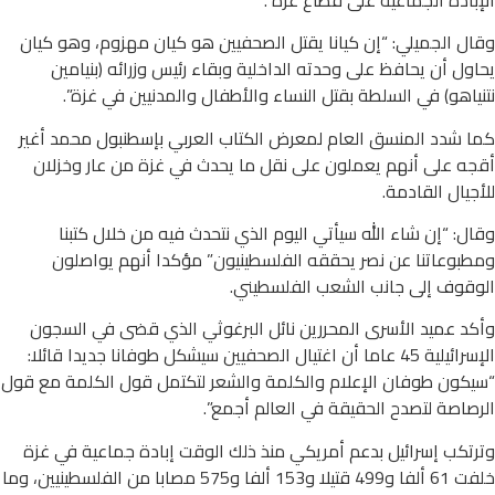
وقال الجميلي: “إن كيانا يقتل الصحفيين هو كيان مهزوم، وهو كيان
يحاول أن يحافظ على وحدته الداخلية وبقاء رئيس وزرائه (بنيامين
نتنياهو) في السلطة بقتل النساء والأطفال والمدنيين في غزة”.
كما شدد المنسق العام لمعرض الكتاب العربي بإسطنبول محمد أغير
أقجه على أنهم يعملون على نقل ما يحدث في غزة من عار وخزلان
للأجيال القادمة.
وقال: “إن شاء الله سيأتي اليوم الذي نتحدث فيه من خلال كتبنا
ومطبوعاتنا عن نصر يحققه الفلسطينيون” مؤكدا أنهم يواصلون
الوقوف إلى جانب الشعب الفلسطيني.
وأكد عميد الأسرى المحررين نائل البرغوثي الذي قضى في السجون
الإسرائيلية 45 عاما أن اغتيال الصحفيين سيشكل طوفانا جديدا قائلا:
“سيكون طوفان الإعلام والكلمة والشعر لتكتمل قول الكلمة مع قول
الرصاصة لتصدح الحقيقة في العالم أجمع”.
وترتكب إسرائيل بدعم أمريكي منذ ذلك الوقت إبادة جماعية في غزة
خلفت 61 ألفا و499 قتيلا و153 ألفا و575 مصابا من الفلسطينيين، وما