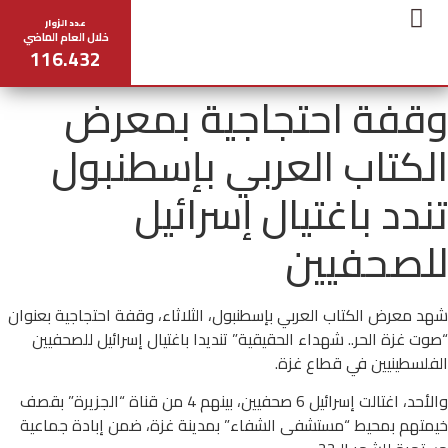
عدد الزوار
خلال العام الماضي
116.432
تواصل معنا
عن المعرض
مخطط المعرض
المركز الإعلامي
جدول المحاضرات
وقفة احتجاجية بمعرض
الكتاب العربي بإسطنبول
تندد باغتيال إسرائيل
للصحفيين
شهد معرض الكتاب العربي بإسطنبول، الثلاثاء، وقفة احتجاجية بعنوان
“صوت غزة الحر.. شهداء الحقيقية” تنديدا باغتيال إسرائيل للصحفيين
الفلسطينيين في قطاع غزة.
والأحد، اغتالت إسرائيل 6 صحفيين، بينهم 4 من قناة “الجزيرة” بقصف
خيمتهم بمحيط “مستشفى الشفاء” بمدينة غزة، ضمن إبادة جماعية