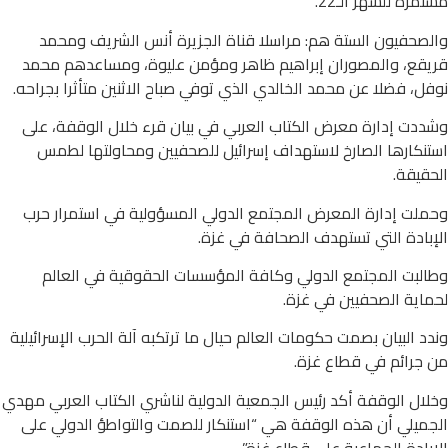
مستمرة للشهر الـ22.
والصحفيون الستة هم: مراسلا قناة الجزيرة أنس الشريف ومحمد
قريقع، والمصوران إبراهيم ظاهر ومؤمن عليوة، ومساعدهم محمد
نوفل، فضلا عن محمد الخالدي الذي توفي صباح الاثنين متأثرا بجراحه.
وشددت إدارة معرض الكتاب العربي في بيان قرء خلال الوقفة، على
استنكارها الصارخ لاستهداف إسرائيل للصحفيين ومحاولتها لطمس
الحقيقة.
وحملت إدارة المعرض المجتمع الدولي المسؤولية في استمرار حرب
الإبادة التي تستهدف الصحافة في غزة.
وطالبت المجتمع الدولي وكافة المؤسسات الحقوقية في العالم
لحماية الصحفيين في غزة.
وندد البيان بصمت حكومات العالم حيال ما ترتكبه آلة الحرب الإسرائيلية
من جرائم في قطاع غزة.
وخلال الوقفة أكد رئيس الجمعية الدولية لناشري الكتاب العربي مهدي
الجميلي أن هذه الوقفة هي “استنكار للصمت والتواطؤ الدولي على
الإبادة الجماعية على قطاع غزة”.