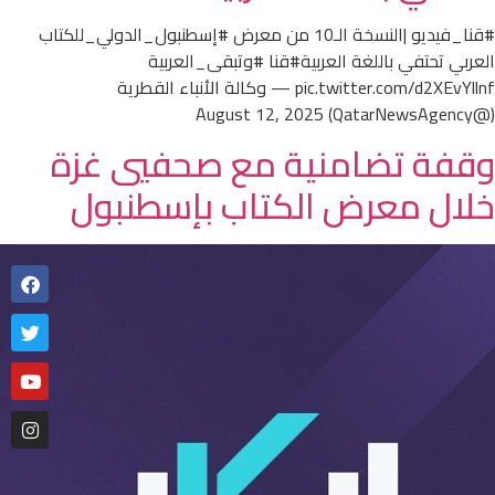
#قنا_فيديو |النسخة الـ10 من معرض #إسطنبول_الدولي_للكتاب
العربي تحتفي باللغة العربية#قنا #وتبقى_العربية
pic.twitter.com/d2XEvYllnf — وكالة الأنباء القطرية
(@QatarNewsAgency) August 12, 2025
وقفة تضامنية مع صحفيي غزة
خلال معرض الكتاب بإسطنبول