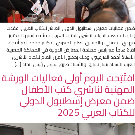
ضمن فعاليات معرض إسطنبول الدولي العاشر للكتاب العربي، عقدت
إدارة الجمعية الدولية لناشري الكتاب العربي ممثلة برئيسها الدكتور
مهدي الجميلي، والمنسق العام للمعرض الدكتور محمد آغير أقجة،
لقاءً هاماً مع رئيس مصلحة المعارض الدولية في المملكة المغربية
الأستاذ أحمد السرغيني، وذلك بحضور الأمين العام لاتحاد الناشرين
العرب الأستاذ بشار شبارو، والأستاذ طارق سليكي رئيس اتحاد […]
افتُتِحت اليوم أولى فعاليات الورشة
المهنية لناشري كتب الأطفال
ضمن معرض إسطنبول الدولي
للكتاب العربي 2025