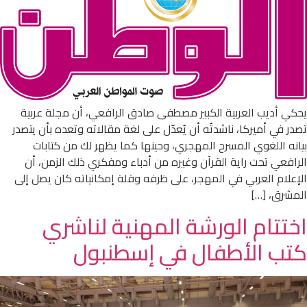
يحكي أديب العربية الكبير مصطفى صادق الرافعي، أن مجلة عربية
تصدر في أميركا، ناشدتُه أن يُعدّل على لغة مقالاته وتعده بأن يتصدر
بيانه اللغوي المسرح المهجري، وحينها كما يظهر لك من كتابات
الرافعي تحت راية القرآن وغيره من أدباء ومفكري ذلك الزمن، أن
الإعلام العربي في المهجر، على ظرفه وقلة إمكانياته كان يصل إلى
المشرق، […]
اختتام الورشة المهنية لناشري
كتب الأطفال في إسطنبول