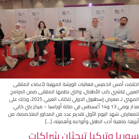
اختتمت أمس الخميس فعاليات الورشة المهنية لأعضاء الملتقى
العربي لناشري كتب الأطفال، والتي نظمها الملتقى ضمن البرنامج
المهني لـ معرض إسطنبول الدولي للكتاب العربي 2025، وذلك على
مدار يومي 13 و14 أغسطس في صالة أوراسيا – مركز يني كابي
للمعارض. شهد اليوم الأول تقديم عدد من المحاور المتخصصة، من
أبرزها: ماهية أدب الطفل وأنواعه وأهميته، […]
سوريا وتركيا تبحثان شراكات