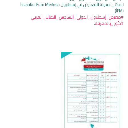
المكان: مدينة المعارض في إسطنبول İstanbul Fuar Merkezi
(İFM)
#
معرض_إسطنبول_الدولي_السادس_للكتاب_العربي
#
حلّق_بالمعرفة
.