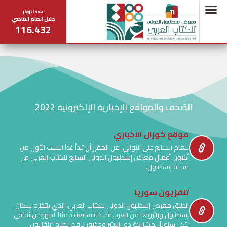
عدد الزوار
خلال العام الماضي
116.432
الصّحف والمواقع الإخبارية الإلكترونية 2022
موقع كوزال الاخباري
للعام السابع على التوالي، من المقرر أن تبدأ غداً السبت الأول من
أكتوبر، أعمال معرض إسطنبول الدولي السابع للكتاب العربي في
مدينة إسطنبول.
تلفزيون سوريا
انطلق معرض إسطنبول الدولي للكتاب العربي، الذي ينتظره سكان
إسطنبول وزائروها من العرب بنسخة سابعة ممثلاً لمهرجان ثقافي
يتكرر سنوياً، بمشاركة دور النشر وحضور لافت لجناح "تلفزيون