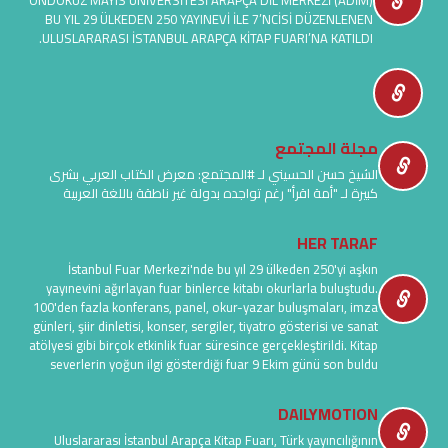
ONDOKUZ MAYIS ÜNİVERSİTESİ ARAPÇA DİL MERKEZİ (ADİM)
BU YIL 29 ÜLKEDEN 250 YAYINEVİ İLE 7’NCİSİ DÜZENLENEN
ULUSLARARASI İSTANBUL ARAPÇA KİTAP FUARI’NA KATILDI.
مجلة المجتمع
الشيخ حسن الحسيني لـ #المجتمع: معرض الكتاب العربي بشرى
كبيرة لـ "أمة اقرأ" رغم تواجده بدولة غير ناطقة باللغة العربية
HER TARAF
İstanbul Fuar Merkezi'nde bu yıl 29 ülkeden 250'yi aşkın
yayınevini ağırlayan fuar binlerce kitabı okurlarla buluştudu.
100'den fazla konferans, panel, okur-yazar buluşmaları, imza
günleri, şiir dinletisi, konser, sergiler, tiyatro gösterisi ve sanat
atölyesi gibi birçok etkinlik fuar süresince gerçekleştirildi. Kitap
severlerin yoğun ilgi gösterdiği fuar 9 Ekim günü son buldu
DAILYMOTION
Uluslararası İstanbul Arapça Kitap Fuarı, Türk yayıncılığının