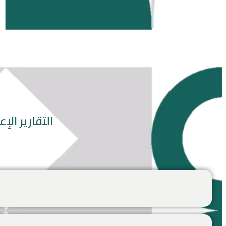
معر
التقارير ال