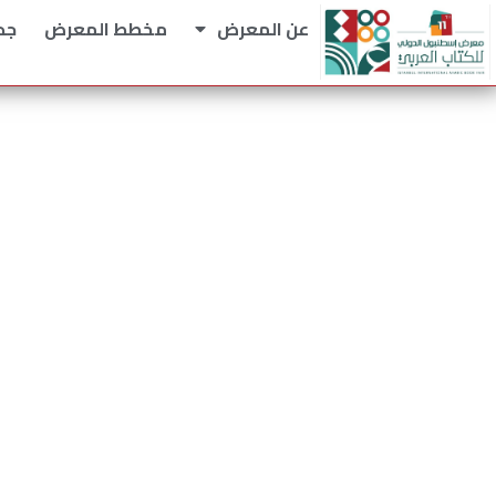
عن المعرض
مخطط المعرض
جد