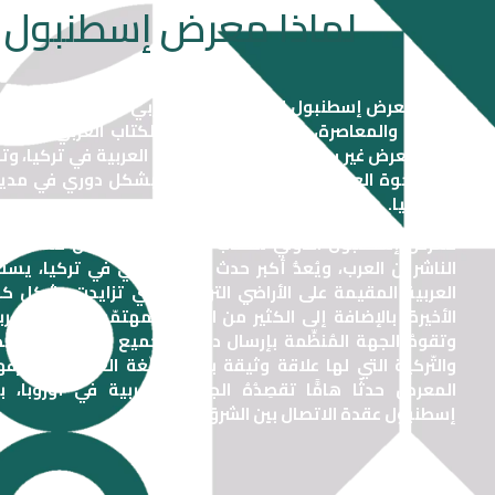
لماذا معرض إسطنبول
يعتبر معرض إسطنبول الدّولي للكتاب العربي أكبر تظاهرة ثقافي
الأصالة والمعاصرة، وأكبر معرض دولي للكتاب العربي خارج الدّ
وهو معرض غير ربحي يسعى لإحياء اللغة العربية في تركيا، وتو
بين الإخوة العرب والأتراك. ويقام سنويًا بشكل دوري في مد
في تركيا.
معرض إسطنبول الدولي للكتاب العربي هو معرض معتمد من
الناشرين العرب، ويُعدُّ أكبر حدث ثقافي عربي في تركيا، يست
العربية المقيمة على الأراضي التركية والتي تزايدت بشكل كبي
الأخيرة، بالإضافة إلى الكثير من الأتراك المهتمّين باللّغة العر
وتقومُ الجهة المُنظِّمة بإرسال دعوات لجميع الجامعات والمد
والتّركية التي لها علاقة وثيقة بعلوم اللّغة العربية ومعارفها
المعرض حدثًا هامًّا تقصِدُهُ الجاليات العربية في أوروبا، ب
إسطنبول عقدة الاتصال بين الشرق والغرب.